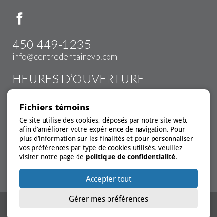
450 449-1235
info@centredentairevb.com
HEURES D’OUVERTURE
Lundi:
9h00 à 16h00
Fichiers témoins
Mardi:
9h00 à 20h00
Ce site utilise des cookies, déposés par notre site web,
Mercredi:
9h00 à 20h00
afin d’améliorer votre expérience de navigation. Pour
Jeudi:
9h00 à 20h00
plus d’information sur les finalités et pour personnaliser
Vendredi:
9h00 à 16h00
vos préférences par type de cookies utilisés, veuillez
visiter notre page de
politique de confidentialité
.
*Urgence disponible
Accepter tout
Gérer mes préférences
Solution ServDentist Web™
par InfoSign Média Inc. Membre du réseau
|
Politique de confidentialité