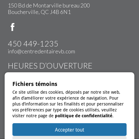
150 Bd de Montarville bureau 200
Boucherville, QC J4B 6N1
450 449-1235
info@centredentairevb.com
HEURES D’OUVERTURE
Lundi:
9h00 à 16h00
Fichiers témoins
Mardi:
9h00 à 20h00
Ce site utilise des cookies, déposés par notre site web,
Mercredi:
9h00 à 20h00
afin d’améliorer votre expérience de navigation. Pour
Jeudi:
9h00 à 20h00
plus d’information sur les finalités et pour personnaliser
Vendredi:
9h00 à 16h00
vos préférences par type de cookies utilisés, veuillez
visiter notre page de
politique de confidentialité
.
*Urgence disponible
Accepter tout