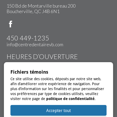
150 Bd de Montarville bureau 200
Boucherville, QC J4B 6N1
450 449-1235
info@centredentairevb.com
HEURES D’OUVERTURE
Lundi:
9h00 à 16h00
Fichiers témoins
Mardi:
9h00 à 20h00
Ce site utilise des cookies, déposés par notre site web,
Mercredi:
9h00 à 20h00
afin d’améliorer votre expérience de navigation. Pour
Jeudi:
9h00 à 20h00
plus d’information sur les finalités et pour personnaliser
Vendredi:
9h00 à 16h00
vos préférences par type de cookies utilisés, veuillez
visiter notre page de
politique de confidentialité
.
*Urgence disponible
Accepter tout